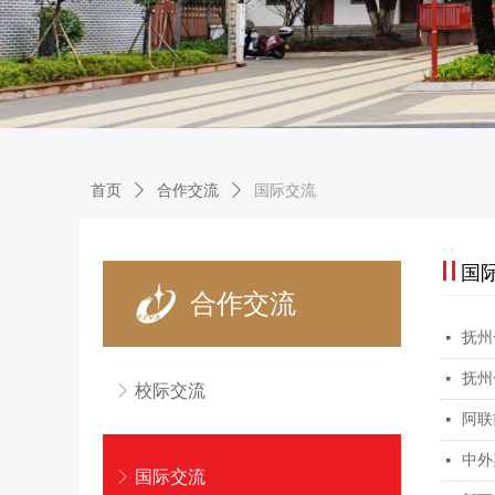
首页
ꄲ
合作交流
ꄲ
国际交流
国
合作交流
抚州
넷
抚州
넷
ꁕ
校际交流
阿联
넷
中外
넷
ꁕ
国际交流