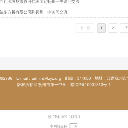
兰瓦卡塔尼市政府代表团到抚州一中访问交流
兰东方桥有限公司到抚州一中访问交流
上一页
1
2
下
892786 E-mail：admin@fzyz.org 邮编：344000 地址：江西
版权所有 © 抚州市第一中学
赣ICP备10001313号-1
赣ICP备10001313号-1
本网站支持
IPv6