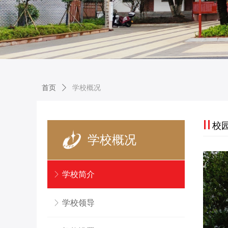
首页
ꄲ
学校概况
校
学校概况
ꁕ
学校简介
ꁕ
学校领导