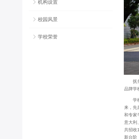
ꁕ
机构设置
ꁕ
校园风景
ꁕ
学校荣誉
抚州一
品牌学
学校现
来，先
和专家
意大利
共招收
新台阶