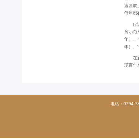
速发展
每年都
仅近几
育示范
年）、
年）、
在新的
现百年
电话：0794-7