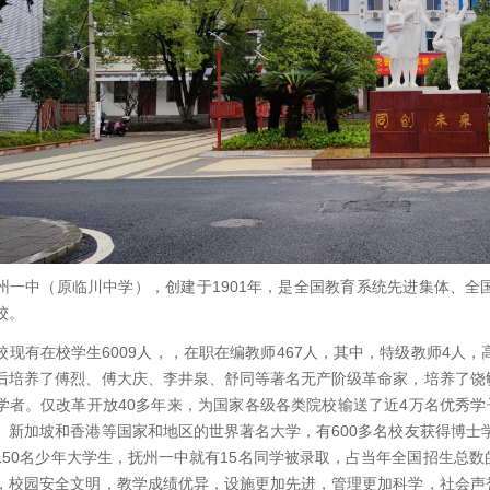
中（原临川中学），创建于1901年，是全国教育系统先进集体、全
校。
有在校学生6009人，，在职在编教师467人，其中，特级教师4人，高级
后培养了傅烈、傅大庆、李井泉、舒同等著名无产阶级革命家，培养了饶
学者。仅改革开放40多年来，为国家各级各类院校输送了近4万名优秀学
、新加坡和香港等国家和地区的世界著名大学，有600多名校友获得博士学
150名少年大学生，抚州一中就有15名同学被录取，占当年全国招生总
，校园安全文明，教学成绩优异，设施更加先进，管理更加科学，社会声