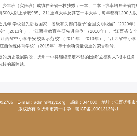
。少年班（实验班）成绩在全省一枝独秀；一本、二本上线率均居全省前
有500人以上录取985、211重点大学及其它一本大学，每年都有1200
年,学校就先后被国家、省级有关部门授予“全国文明校园”（2020年）、
校”（2013年）、“江西省教育科研先进单位”（2010年）、“江西省安全
“江西省中小学平安校园示范校”（2011年、2013年）、“江西省中小学
“江西传统体育学校”（2015年）等十余项份量极重的荣誉称号。
历史发展阶段，抚州一中将继续坚定不移的围绕“立德树人”根本任务
名校的新跨越。
892786 E-mail：admin@fzyz.org 邮编：344000 地址：江西
版权所有 © 抚州市第一中学
赣ICP备10001313号-1