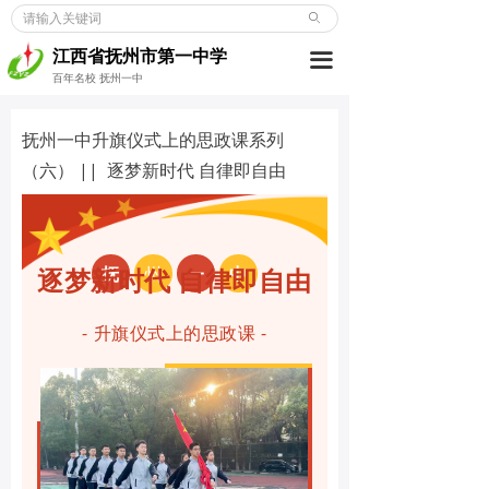
ꄙ
首页
江西省抚州市第一中学
끀
学校概况
百年名校 抚州一中
新闻动态
抚州一中升旗仪式上的思政课系列
（六） || 逐梦新时代 自律即自由
党建博览
教师发展
学生成长
抚
州
一
中
逐梦新时代 自律即自由
德育天地
- 升旗仪式上的思政课 -
招考信息
合作交流
校友之窗