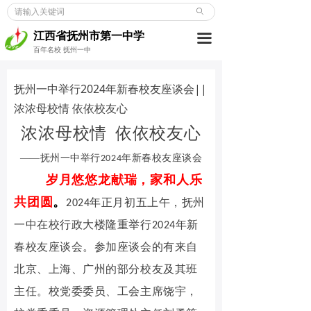
ꄙ
首页
江西省抚州市第一中学
끀
学校概况
百年名校 抚州一中
新闻动态
抚州一中举行2024年新春校友座谈会||
浓浓母校情 依依校友心
党建博览
浓浓母校情 依依校友心
教师发展
——
抚州一中举行2024年新春校友座谈会
学生成长
岁月悠悠龙献瑞，家和人乐
德育天地
共团圆
。
2024年正月初五上午，抚州
一中在校行政大楼隆重举行2024年新
招考信息
春校友座谈会。参加座谈会的有来自
合作交流
北京、上海、广州的部分校友及其班
主任。校党委委员、工会主席饶宇，
校友之窗