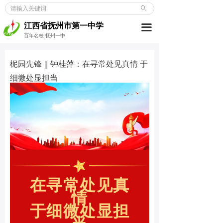
ꄙ
首页
江西省抚州市第一中学
끀
学校概况
百年名校 抚州一中
新闻动态
柅园先锋 ‖ 钟桂萍：在寻常处见真情 于
细微处显担当
党建博览
教师发展
学生成长
德育天地
招考信息
在寻常处见真
合作交流
情
于细微处显担
校友之窗