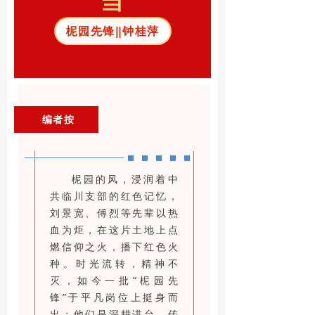
当
柅园先锋‖钟桂萍
编者按
柅园的风，浸润着中
共临川支部的红色记忆，
刘景宽、傅烈等先辈以热
血为炬，在这片土地上点
燃信仰之火，播下红色火
种。时光流转，精神不
灭，如今一批“柅园先
锋”于平凡岗位上挺身而
出：他们是深耕讲台、传