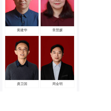
黄建华
章慧媛
龚卫国
周金明
上一页
1
/
2
下一页