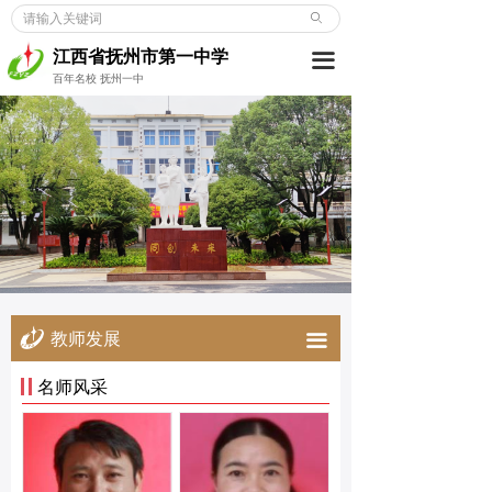
ꄙ
首页
江西省抚州市第一中学
끀
学校概况
百年名校 抚州一中
新闻动态
党建博览
教师发展
学生成长
德育天地
教师发展
끀
招考信息
名师风采
合作交流
校友之窗