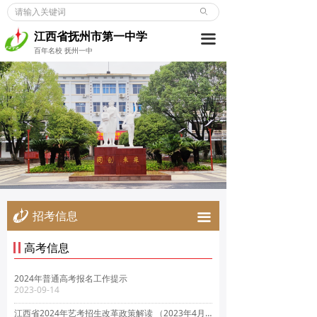
ꄙ
首页
江西省抚州市第一中学
끀
学校概况
百年名校 抚州一中
新闻动态
党建博览
教师发展
学生成长
德育天地
招考信息
끀
招考信息
高考信息
合作交流
2024年普通高考报名工作提示
2023-09-14
校友之窗
江西省2024年艺考招生改革政策解读 （2023年4月）